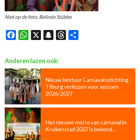
Niet op de foto: Belinda Stübbe
Facebook
WhatsApp
X
Snapchat
Threads
Delen
Anderen lazen ook:
Nieuw bestuur Carnavalsstichting
Tilburg verkozen voor seizoen
2026/2027
Het nieuwe motto van carnaval in
Kruikenstad 2027 is bekend…