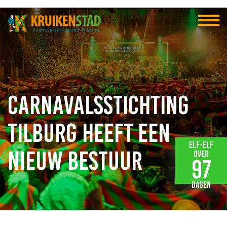
Carnavalsstichting
Tilburg heeft een
Elf-elf
nieuw bestuur
over
97
dagen