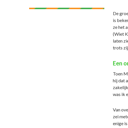
De groe
is beke
ze het 
(Wiet K
laten z
trots zi
Een o
Toen Ma
hij dat
zakelijk
was ik 
Van ove
zei mete
enige is