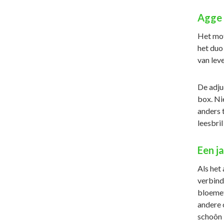
Agge 
Het mott
het duo 
van lev
De adju
box. Ni
anders t
leesbril
Een j
Als het 
verbind
bloemetj
andere 
schoôn i