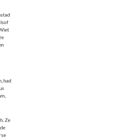
nstad
lsof
 Wiet
ze
en
n, had
us
am,
h. Ze
 de
rse