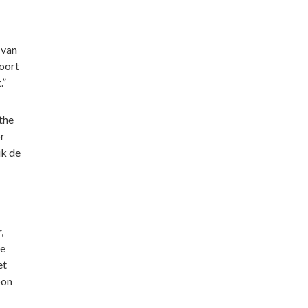
 van
soort
.”
the
r
ik de
,
de
et
oon