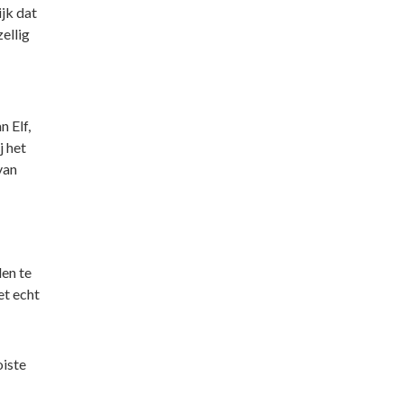
jk dat
ellig
n Elf,
j het
van
en te
et echt
oiste