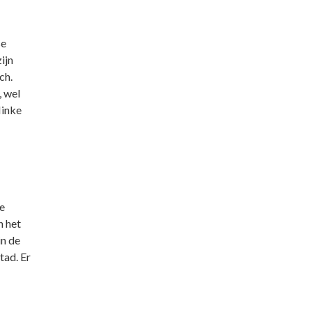
se
ijn
ch.
, wel
linke
e
n het
in de
tad. Er