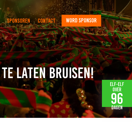
word sponsor
Sponsoren
Contact
te laten bruisen!
Elf-elf
over
96
dagen