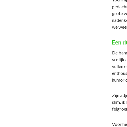
gedachte
grote ve
nadenke
we weer!
Een d
De band
vrolijk
vullen e
enthous
humor da
Zijn adj
slim, i
felgroen
Voor he