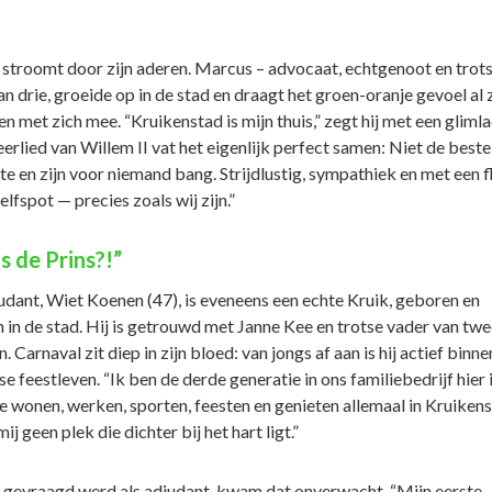
 stroomt door zijn aderen. Marcus – advocaat, echtgenoot en trot
n drie, groeide op in de stad en draagt het groen-oranje gevoel al z
en met zich mee. “Kruikenstad is mijn thuis,” zegt hij met een glimla
erlied van Willem II vat het eigenlijk perfect samen: Niet de beste
te en zijn voor niemand bang. Strijdlustig, sympathiek en met een f
elfspot — precies zoals wij zijn.”
s de Prins?!”
judant, Wiet Koenen (47), is eveneens een echte Kruik, geboren en
 in de stad. Hij is getrouwd met Janne Kee en trotse vader van twe
. Carnaval zit diep in zijn bloed: van jongs af aan is hij actief binne
e feestleven. “Ik ben de derde generatie in ons familiebedrijf hier 
e wonen, werken, sporten, feesten en genieten allemaal in Kruikens
mij geen plek die dichter bij het hart ligt.”
j gevraagd werd als adjudant, kwam dat onverwacht. “Mijn eerste