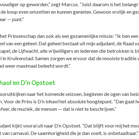
nvoudiger op geworden,” zegt Marcus. “Juist daarom is het belangri
de knop even omzetten en kunnen genieten. Gewoon vrolijk en gez
aar — punt.”
t het Prinsenschap dan ook als een gezamenlijke missie: “Ik ben een
l van een geheel. Dat geheel bestaat uit mijn adjudant, de Raad va
pel, de Lijfwacht, alle vrijwilligers en iedereen die betrokken is bi
l in Kruikenstad. Samen zorgen we ervoor dat de mooiste traditie 
ad weer maximaal beleefd wordt.”
nhaol en D’n Opstoet
vooruitkijken naar het komende seizoen, beginnen de ogen van beid
. Voor de Prins is D’n Inhaol het absolute hoogtepunt. “Dan gaat h
sfeer, de muziek, de mensen — dat is niet te beschrijven.”
udant kijkt vooral uit naar D’n Opstoet. “Dat blijft voor mij het mo
van carnaval. De saamhorigheid die je dan voelt, is onbetaalbaar.”