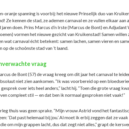
n-oranje spanning is voorbij: het nieuwe Prinselijk duo van Kruike
nd! Ze kennen de stad, ze ademen carnaval en ze vullen elkaar aan a
al jaren doen. Prins Marcus d’n Irste (Marcus de Bont) en Adjudant
oenen) vormen het nieuwe gezicht van Kruikenstad! Samen willen 
ien wat carnaval écht betekent: samen lachen, samen vieren en sam
jn op de schoônste stad van ’t laand.
nverwachte vraag
rcus de Bont (57) de vraag kreeg om dit jaar het carnaval te leide
 absoluut niet zien aankomen. “Ik was voorbereid op een bloedserie
 gesprek over iets heel anders,” lacht hij. “Toen die grote vraag kw
even compleet stil — en dat ben ik normaal gesproken niet vaak!”
rleg thuis was geen sprake. “Mijn vrouw Astrid vond het fantastisc
en: ‘Dat past helemaal bij jou.’ Al moet ik erbij zeggen dat ze vaak
 die om mijn grappen lacht, dus dat zegt niet alles,” grapt de kersve