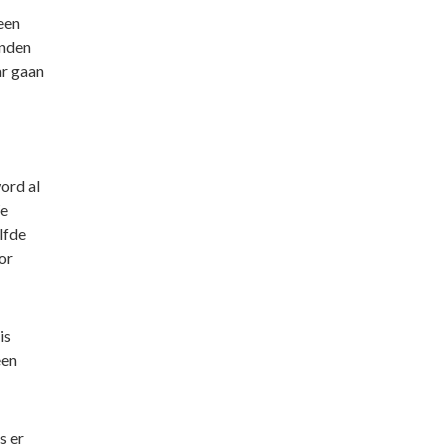
een
onden
ar gaan
ord al
We
lfde
or
is
een
s er