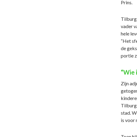
Prins.
Tilburg
vader va
hele lev
“Het sfe
de geks
portie z
“Wie i
Zijn ad
getogen
kinderen
Tilburgs
stad. W
is voor 
Toen hi