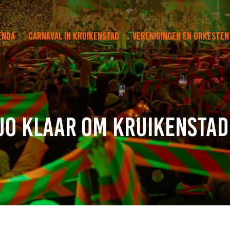
enda
Carnaval in Kruikenstad
Verenigingen en orkesten
uo klaar om Kruikenstad 