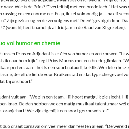
 was: ‘Wie is de Prins?!’” vertelt hij met een brede lach. “Het was 
rrassing en een enorme eer. En ja, ik zei volmondig ja — na elf sec
n.” Zijn gezin reageerde vervolgens met ‘Doen!’ gevolgd door ‘Da
’.” (want hij heeft namelijk al drie jaar in de Raad van XI gezeten).
uo vol humor en chemie
 tussen Prins en Adjudant is er één van humor en vertrouwen. “Ik w
 als ik naar hem kijk,” zegt Prins Marcus met een brede glimlach. “
lkaar perfect aan – het is een soort natuurlijke klik. We delen hetze
iasme, dezelfde liefde voor Kruikenstad en dat typische gevoel vo
t bij ons hoort.”
udant vult aan: “We zijn een team. Hij hoort matig, ik zie slecht. Hij 
k ben knap. Beiden hebben we een matig muzikaal talent, maar wél 
-oranje hart! We zijn eigenlijk een soort getrouwd stel.”
t duo draait carnaval om veel meer dan feesten alleen. “De wereld i