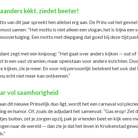
aanders kèkt, ziedet beeter!
o van dit jaar spreekt hen allebei erg aan. De Prins vat het gevoel
mooi samen: “Het motto is niet alleen een slogan, het is bijna een 
ensovertuiging. Een motto met diepgang dat goed bij deze tijd past
dant zegt met een knipoog: “Het gaat over anders kijken — out of 
et in een vast stramien, maar openstaan voor andere inzichten. Doo
e kijken, zie je meer. En voor mij persoonlijk betekent het ook dat 
 nu echt niet meer kan ontkennen.”
aar vol saamhorigheid
aan dit nieuwe Prinselijk duo ligt, wordt het een carnaval vol plezier
ing en humor. Of, zoals de adjudant het samenvat: “Gas erop! Zet 
es buiten, zet je zorgen opzij, pak je vrienden beet en kijk eens m
ogen naar de wereld — dan zie je dat het leven in Kruikenstad gew
s.”