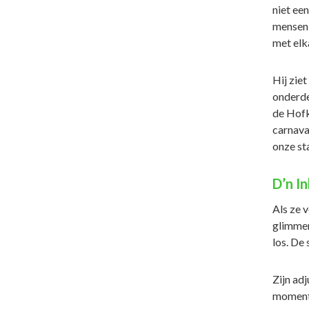
niet ee
mensen 
met elk
Hij zie
onderdee
de Hofka
carnava
onze st
D’n I
Als ze 
glimmen
los. De 
Zijn adj
moment 