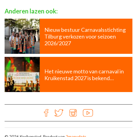
Anderen lazen ook:
Nieuw bestuur Carnavalsstichting
Tilburg verkozen voor seizoen
2026/2027
Het nieuwe motto van carnaval in
Kruikenstad 2027 is bekend…
© 2026 Kruikenstad. Product van
2manydots