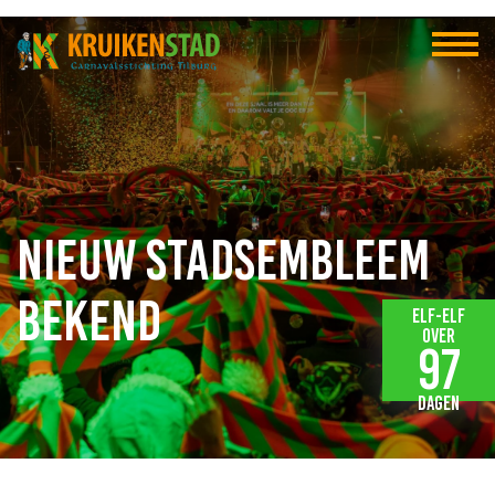
Nieuw stadsembleem
bekend
Elf-elf
over
97
dagen