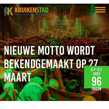
Nieuwe motto wordt
bekendgemaakt op 27
Elf-elf
maart
over
96
dagen