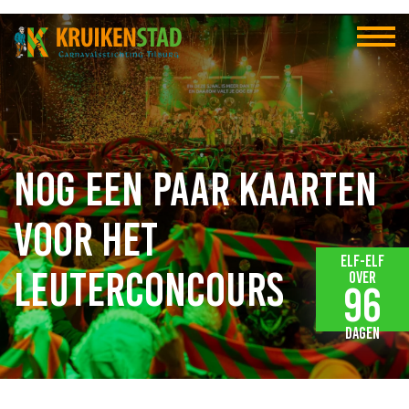
Nog een paar kaarten
voor het
Elf-elf
Leuterconcours
over
96
dagen