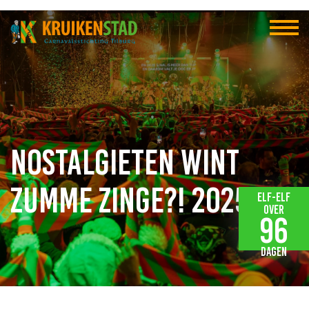
Nostalgieten wint
Zumme Zinge?! 2025
Elf-elf
over
96
dagen