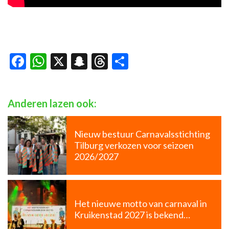
Facebook
WhatsApp
X
Snapchat
Threads
Delen
Anderen lazen ook:
Nieuw bestuur Carnavalsstichting
Tilburg verkozen voor seizoen
2026/2027
Het nieuwe motto van carnaval in
Kruikenstad 2027 is bekend…