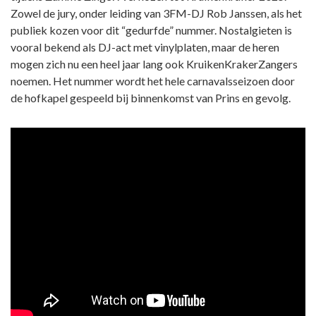
Zowel de jury, onder leiding van 3FM-DJ Rob Janssen, als het
publiek kozen voor dit “gedurfde” nummer. Nostalgieten is
vooral bekend als DJ-act met vinylplaten, maar de heren
mogen zich nu een heel jaar lang ook KruikenKrakerZangers
noemen. Het nummer wordt het hele carnavalsseizoen door
de hofkapel gespeeld bij binnenkomst van Prins en gevolg.