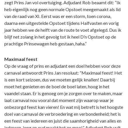
zegt Prins Jan vol overtuiging. Adjudant Rob beaamt dit: “Ik
heb eigenlijk nog geen normale Opstoet meegemaakt als lid
van de raad van XI. Eerst was er een storm, toen corona,
daarna een uitgestelde Opstoet tijdens Halfvasten en vorig
jaar hebben we de helft van de route te voet afgelegd. Dus ik
blijf net zolang in het gevolg tot ik heel D’n Opstoet op de
prachtige Prinsewagen heb gestaan, haha.”
Maximaal feest
Op de vraag of prins en adjudant een doel hebben voor deze
carnaval antwoordt Prins Jan resoluut: “Maximaal feest! Het
is een kort seizoen, dus we moeten gelijk knallen! Daarbij
moet het genieten en de boel de boel laten, hoog in het
vaandel staan. Er is genoeg om je zorgen over te maken, maar
laat carnaval nou vooral dat moment zijn waarop waar je
onbezorgd feest kan vieren! En wat mij betreft is het hoogste
doel van carnaval de verbroedering en verbondenheid; het is
een feest van iedereen en juist die saamhorigheid van alles en
iedereen, jong en oud maakt het zo mooi.” Adjudant Rob vult