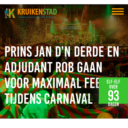
Prins Jan d’n Derde en
Adjudant Rob gaan
voor maximaal feest
Elf-elf
over
93
tijdens carnaval
dagen