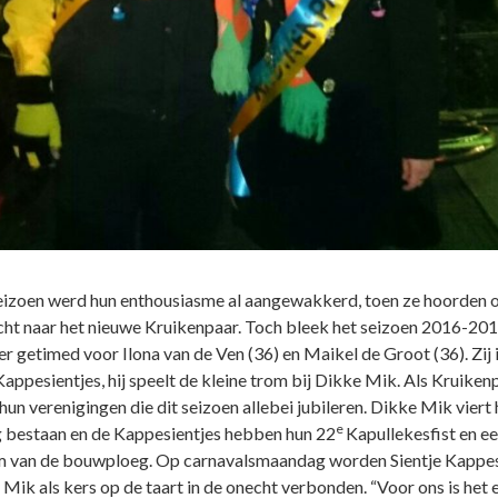
eizoen werd hun enthousiasme al aangewakkerd, toen ze hoorden 
ht naar het nieuwe Kruikenpaar. Toch bleek het seizoen 2016-20
r getimed voor Ilona van de Ven (36) en Maikel de Groot (36). Zij i
Kappesientjes, hij speelt de kleine trom bij Dikke Mik. Als Kruiken
hun verenigingen die dit seizoen allebei jubileren. Dikke Mik viert 
e
g bestaan en de Kappesientjes hebben hun 22
Kapullekesfist en e
m van de bouwploeg. Op carnavalsmaandag worden Sientje Kappes
Mik als kers op de taart in de onecht verbonden. “Voor ons is het 