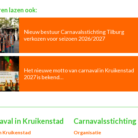
en lazen ook:
Nieuw bestuur Carnavalsstichting Tilburg
verkozen voor seizoen 2026/2027
Het nieuwe motto van carnaval in Kruikenstad
2027 is bekend…
aval in Kruikenstad
Carnavalsstichting
h Kruikenstad
Organisatie