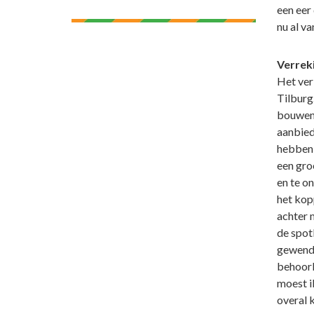
een eer
nu al va
Verreki
Het ver
Tilburg
bouwen.
aanbiede
hebben 
een gro
en te o
het kop
achter m
de spotl
gewend.
behoorli
moest i
overal 