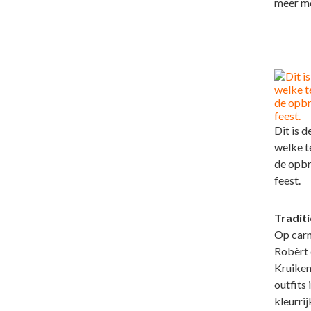
meer me
Dit is d
welke t
de opbr
feest.
Traditi
Op carn
Robèrt 
Kruiken
outfits 
kleurri