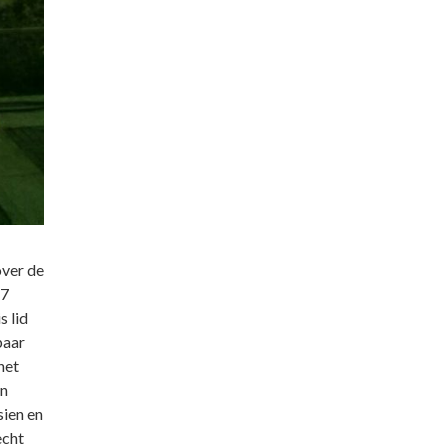
over de
17
s lid
paar
het
en
ien en
echt