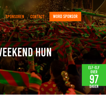
word sponsor
Sponsoren
Contact
 weekend hun
Elf-elf
over
97
dagen