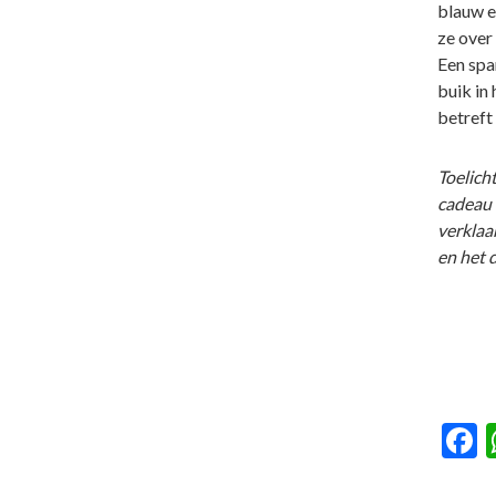
blauw e
ze over
Een spa
buik in 
betreft
Toelicht
cadeau 
verklaar
en het 
F