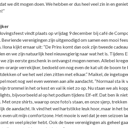
 dat we dit mogen doen. We hebben er dus heel veel zin in en geniet
n!”
jker
lovingsfeest vindt plaats op vrijdag 9 december bij café de Compo
. Bevriende verenigingen zijn uitgenodigd om samen een mooi feest
 Ilona kijkt ernaar uit: “De Prins komt dan ook zijn tweede cadeau
n en we zijn natuurlijk heel nieuwsgierig naar wat het is. Tijdens El
we zijn eerste geschenk in ontvangst mogen nemen. Allebei krege
en-oranje verrekijker, bedoeld om nog even de kat uit de boom te 
ntdekken of we het wel zien zitten met elkaar.” Maikel, de ingetoge
pel moet nog wel even wennen aan alle aandacht. “Normaal sta ik v
ijn trommel in het orkest en val ik niet zo op. Nu staan we als kopp
ights, bijvoorbeeld al op het podium tijdens Elf-elf. Dat ben ik niet
 Met onze shirts, waarop onze foto’s staan, en onze sjerp, trekken
jk de aandacht. Ik vind het wel hartstikke leuk hoor, maar in het b
k even uit mijn comfortzone. Het mooie is wel dat je een seizoen la
komt en veel plezier hebt. Ook de twee verenigingen als geheel gaa