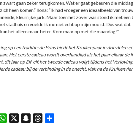
n zwart gaan zeker terugkomen. Wat er gaat gebeuren die middag,
 zich heen komen.” Ilona: “Ik had vroeger een ideaalbeeld van trou
nnende, kleurrijke jurk. Maar toen het zover was stond ik met een 
het stadhuis en voelde ik me niet echt op mijn mooist. Dus wat dat
 kan het alleen maar beter. Kom maar op met die maandag!”
ing op een traditie: de
Prins biedt het Kruikenpaar in drie delen e
aan. Het eerste cadeau wordt overhandigd als het paar elkaar de l
t, dit jaar op Elf-elf, het tweede cadeau volgt tijdens het Verloving
derde cadeau bij de verbinding in de onecht, vlak na de Kruikenvier
acebook
WhatsApp
X
Snapchat
Threads
Delen