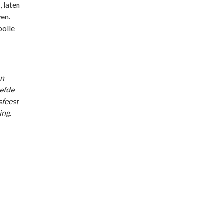
 laten
wen.
bolle
en
iefde
sfeest
ing.