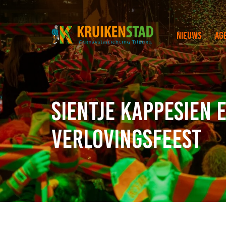
Nieuws
Ag
Sientje Kappesien 
verlovingsfeest