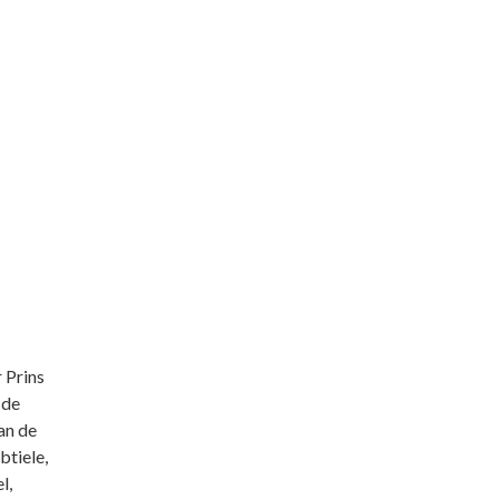
 Prins
 de
an de
btiele,
l,