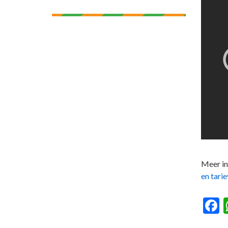
Meer in
en tari
F