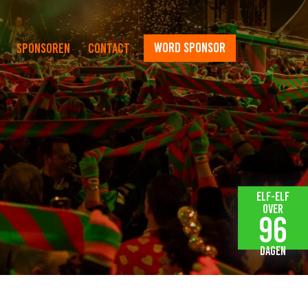
word sponsor
Sponsoren
Contact
Elf-elf
over
96
dagen