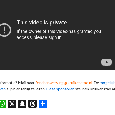
formatie? Mail naar
fondsenwerving@kruikenstad.nl
. De
mogelij
even
zijn hier terug te lezen.
Deze sponsoren
steunen Kruikenstad al
acebook
WhatsApp
X
Snapchat
Threads
Delen