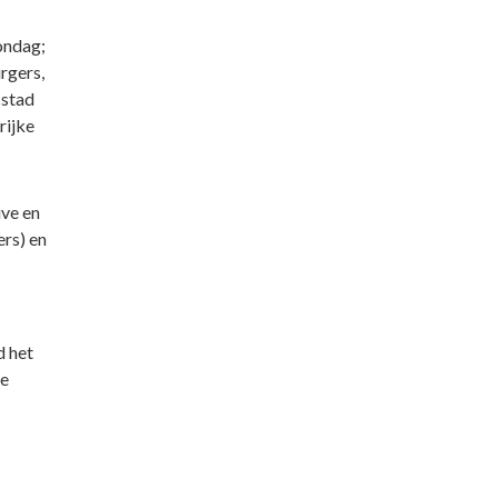
ondag;
rgers,
 stad
rijke
ive en
rs) en
d het
de