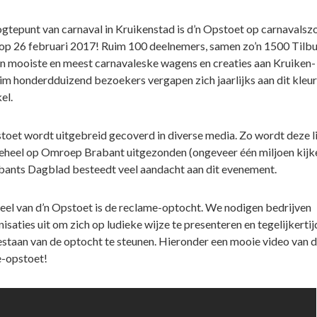
gtepunt van carnaval in Kruikenstad is d’n Opstoet op carnavalsz
r op 26 februari 2017! Ruim 100 deelnemers, samen zo’n 1500 Tilbu
un mooiste en meest carnavaleske wagens en creaties aan Kruiken-
uim honderdduizend bezoekers vergapen zich jaarlijks aan dit kleur
el.
toet wordt uitgebreid gecoverd in diverse media. Zo wordt deze l
 geheel op Omroep Brabant uitgezonden (ongeveer één miljoen kijke
bants Dagblad besteedt veel aandacht aan dit evenement.
el van d’n Opstoet is de reclame-optocht. We nodigen bedrijven
isaties uit om zich op ludieke wijze te presenteren en tegelijkertij
staan van de optocht te steunen. Hieronder een mooie video van 
-opstoet!