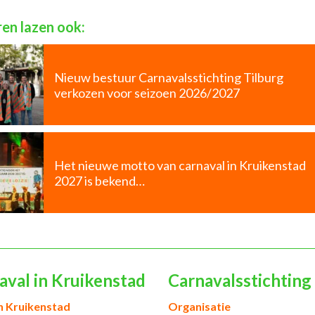
en lazen ook:
Nieuw bestuur Carnavalsstichting Tilburg
verkozen voor seizoen 2026/2027
Het nieuwe motto van carnaval in Kruikenstad
2027 is bekend…
aval in Kruikenstad
Carnavalsstichting
h Kruikenstad
Organisatie