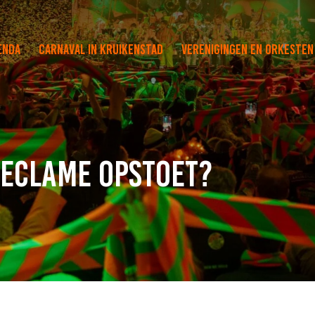
enda
Carnaval in Kruikenstad
Verenigingen en orkesten
 reclame opstoet?