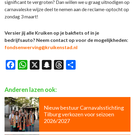
significant te vergroten? Dan willen we u graag uitnodigen op
carnavaleske wijze deel te nemen aan de reclame-optocht op
zondag 3 maart!
Versier jij alle Kruiken op je bakfiets of in je
bedrijfsauto? Neem contact op voor de mogelijkheden:
fondsenwerving@kruikenstad.nl
Facebook
WhatsApp
X
Snapchat
Threads
Delen
Anderen lazen ook:
Nieuw bestuur Carnavalsstichting
Tilburg verkozen voor seizoen
2026/2027