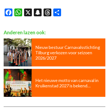
Facebook
WhatsApp
X
Snapchat
Threads
Delen
Anderen lazen ook:
Nieuw bestuur Carnavalsstichting
Tilburg verkozen voor seizoen
2026/2027
Het nieuwe motto van carnaval in
Kruikenstad 2027 is bekend…