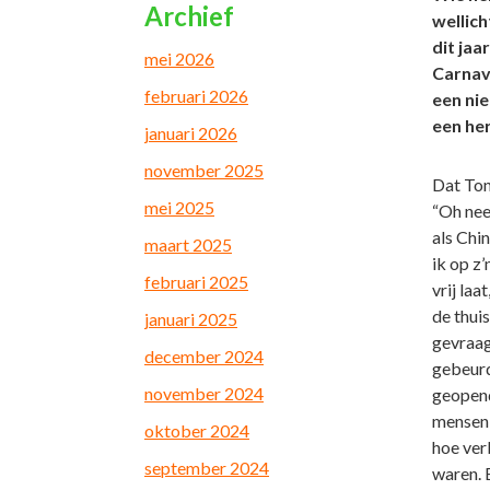
Archief
wellich
dit jaa
mei 2026
Carnav
februari 2026
een nie
een he
januari 2026
november 2025
Dat Ton
mei 2025
“Oh nee,
als Chi
maart 2025
ik op z
februari 2025
vrij laa
de thuis
januari 2025
gevraag
december 2024
gebeurd
november 2024
geopend
mensen 
oktober 2024
hoe ver
september 2024
waren. E