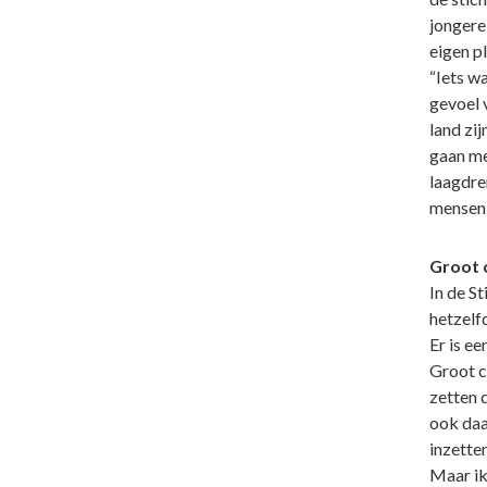
jongere 
eigen pl
“Iets w
gevoel v
land zi
gaan me
laagdre
mensen 
Groot 
In de St
hetzelf
Er is e
Groot c
zetten d
ook daar
inzette
Maar ik