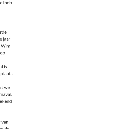
vol heb
erde
e jaar
er Wim
 op
l is
 plaats
dat we
naval.
eekend
g van
om de