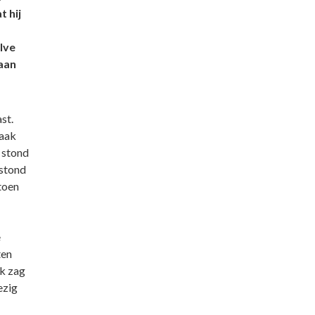
 hij
lve
 aan
st.
vaak
 stond
tstond
 toen
e
ten
Ik zag
ezig