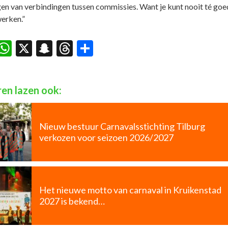
gen van verbindingen tussen commissies. Want je kunt nooit té goe
erken.”
acebook
WhatsApp
X
Snapchat
Threads
Delen
en lazen ook:
Nieuw bestuur Carnavalsstichting Tilburg
verkozen voor seizoen 2026/2027
Het nieuwe motto van carnaval in Kruikenstad
2027 is bekend…