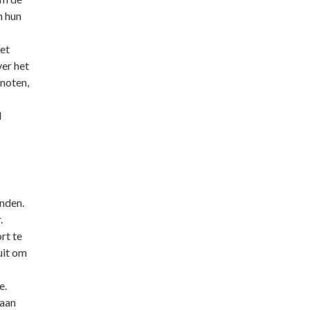
n hun
et
ver het
enoten,
l
onden.
.
rt te
uit om
e.
 aan