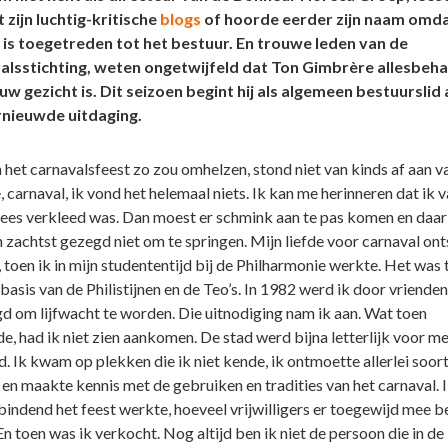
t zijn luchtig-kritische
blogs
of hoorde eerder zijn naam omdat
r is toegetreden tot het bestuur. En trouwe leden van de
alsstichting, weten ongetwijfeld dat Ton Gimbrère allesbeha
uw gezicht is. Dit seizoen begint hij als algemeen bestuurslid
rnieuwde uitdaging.
 het carnavalsfeest zo zou omhelzen, stond niet van kinds af aan va
 carnaval, ik vond het helemaal niets. Ik kan me herinneren dat ik 
nees verkleed was. Dan moest er schmink aan te pas komen en daar
’n zachtst gezegd niet om te springen. Mijn liefde voor carnaval on
t, toen ik in mijn studententijd bij de Philharmonie werkte. Het was
basis van de Philistijnen en de Teo’s. In 1982 werd ik door vrienden
d om lijfwacht te worden. Die uitnodiging nam ik aan. Wat toen
e, had ik niet zien aankomen. De stad werd bijna letterlijk voor m
. Ik kwam op plekken die ik niet kende, ik ontmoette allerlei soor
en maakte kennis met de gebruiken en tradities van het carnaval. 
bindend het feest werkte, hoeveel vrijwilligers er toegewijd mee b
n toen was ik verkocht. Nog altijd ben ik niet de persoon die in de