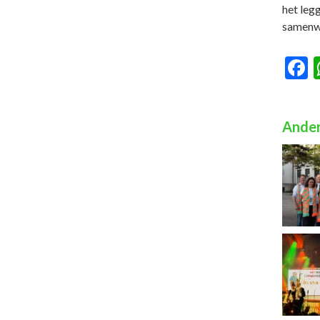
het leg
samenw
F
Ander