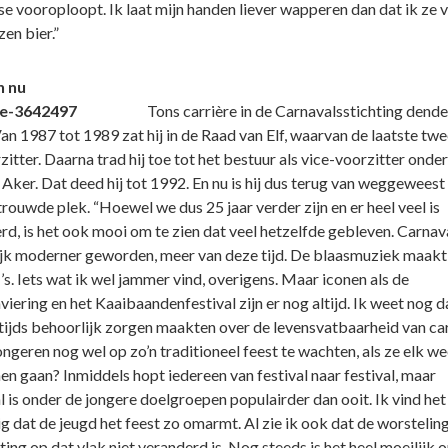
se vooroploopt. Ik laat mijn handen liever wapperen dan dat ik ze 
en bier.”
n nu
Tons carrière in de Carnavalsstichting dend
an 1987 tot 1989 zat hij in de Raad van Elf, waarvan de laatste twe
zitter. Daarna trad hij toe tot het bestuur als vice-voorzitter ond
 Aker. Dat deed hij tot 1992. En nu is hij dus terug van weggeweest
rouwde plek. “Hoewel we dus 25 jaar verder zijn en er heel veel is
rd, is het ook mooi om te zien dat veel hetzelfde gebleven. Carnava
ijk moderner geworden, meer van deze tijd. De blaasmuziek maakt
’s. Iets wat ik wel jammer vind, overigens. Maar iconen als de
iering en het Kaaibaandenfestival zijn er nog altijd. Ik weet nog 
tijds behoorlijk zorgen maakten over de levensvatbaarheid van car
ongeren nog wel op zo’n traditioneel feest te wachten, als ze elk w
nen gaan? Inmiddels hopt iedereen van festival naar festival, maar
l is onder de jongere doelgroepen populairder dan ooit. Ik vind het
g dat de jeugd het feest zo omarmt. Al zie ik ook dat de worstelin
ting op dat vlak niet veranderd is. Nog steeds is het heel moeilijk 