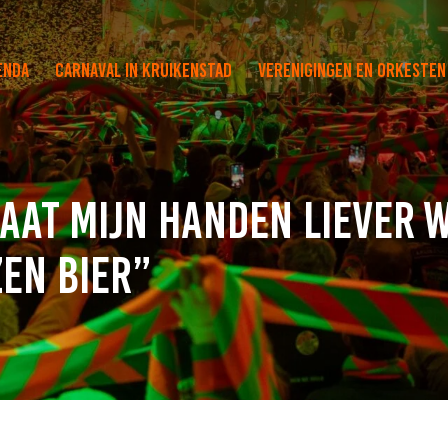
enda
Carnaval in Kruikenstad
Verenigingen en orkesten
laat mijn handen liever 
zen bier”