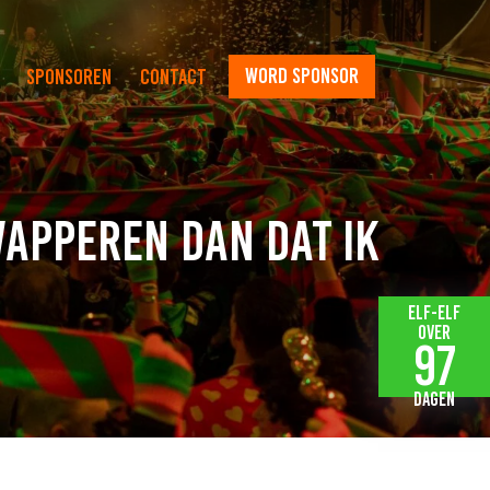
word sponsor
Sponsoren
Contact
wapperen dan dat ik
Elf-elf
over
97
dagen