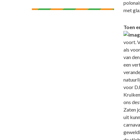
polonai
met glaz
Toen e
voort. V
als voor
van den
een vert
verande
natuurl
voor DJ
Kruikenv
ons des
Zaten j
uit kun
carnava
geweldi
de stich