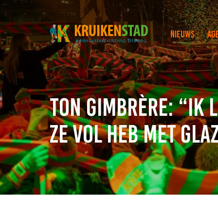
Nieuws
Ag
Ton Gimbrère: “Ik 
ze vol heb met gla