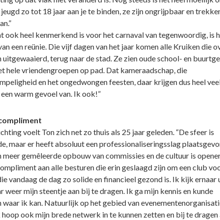
jeugd zo tot 18 jaar aan je te binden, ze zijn ongrijpbaar en trekke
an.”
at ook heel kenmerkend is voor het carnaval van tegenwoordig, is h
an een reünie. Die vijf dagen van het jaar komen alle Kruiken die o
jn uitgewaaierd, terug naar de stad. Ze zien oude school- en buurtg
t hele vriendengroepen op pad. Dat kameraadschap, die
mpeligheid en het ongedwongen feesten, daar krijgen dus heel vee
een warm gevoel van. Ik ook!”
compliment
ichting voelt Ton zich net zo thuis als 25 jaar geleden. “De sfeer is
de, maar er heeft absoluut een professionaliseringsslag plaatsgev
en meer gemêleerde opbouw van commissies en de cultuur is opener
ompliment aan alle besturen die erin geslaagd zijn om een club voo
ie vandaag de dag zo solide en financieel gezond is. Ik kijk ernaar 
 weer mijn steentje aan bij te dragen. Ik ga mijn kennis en kunde
n waar ik kan. Natuurlijk op het gebied van evenementenorganisati
 hoop ook mijn brede netwerk in te kunnen zetten en bij te dragen