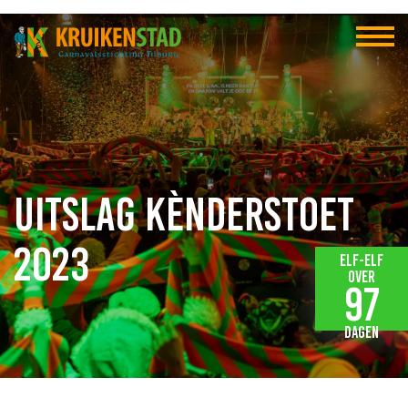
Uitslag Kènderstoet
2023
Elf-elf
over
97
dagen