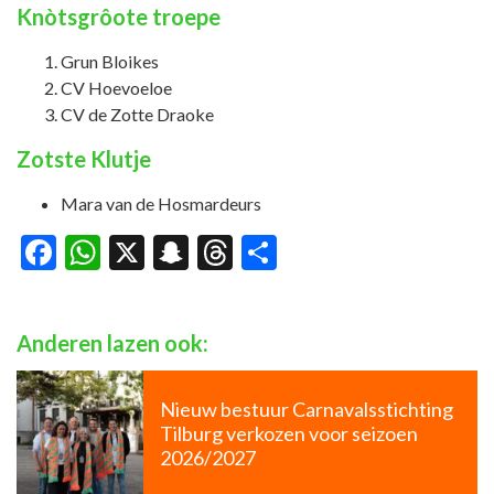
Knòtsgrôote troepe
Grun Bloikes
CV Hoevoeloe
CV de Zotte Draoke
Zotste Klutje
Mara van de Hosmardeurs
Facebook
WhatsApp
X
Snapchat
Threads
Delen
Anderen lazen ook:
Nieuw bestuur Carnavalsstichting
Tilburg verkozen voor seizoen
2026/2027