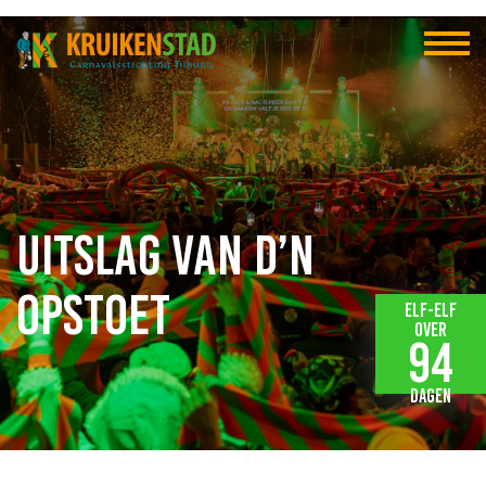
Uitslag van D’n
Opstoet
Elf-elf
over
94
dagen