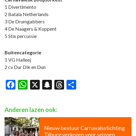
1 Divertimento
2 Batala Netherlands
3 De Drumgabbers
4 De Naagers & Koppent
5 Stix percussie
Buitencategorie
1 VG Halleej
2 cv Dur Dik en Dun
Facebook
WhatsApp
X
Snapchat
Threads
Delen
Anderen lazen ook:
Nieuw bestuur Carnavalsstichting
Tilburg verkozen voor seizoen