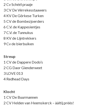
2 Cv Schéél praaje
3 CV De Vèrrekesstaawers
4 KV De Görkese Turken
5 CV de Bombezjoerders
6 C.V. de Kappesientjes
7 C.V. de Tunnukus
8 KV de Lijntrekkers
9 Cv de bierbuiken
Streup
1 CV de Dappere Dodo’s
2 CG Daor Gienderweet
3 LOVE 013
4 Redhead Days
Klocht
1 CV De Buurmannen
2 CV Helden van Heemskerck – ààltij prèès!