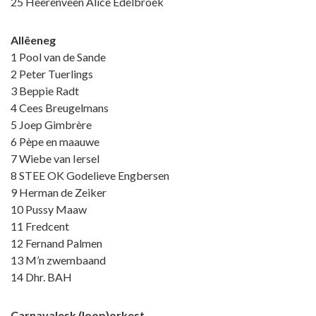
25 Heerenveen Alice Edelbroek
Allêeneg
1 Pool van de Sande
2 Peter Tuerlings
3 Beppie Radt
4 Cees Breugelmans
5 Joep Gimbrère
6 Pèpe en maauwe
7 Wiebe van Iersel
8 STEE OK Godelieve Engbersen
9 Herman de Zeiker
10 Pussy Maaw
11 Fredcent
12 Fernand Palmen
13 M’n zwembaand
14 Dhr. BAH
Carnavalesk (loop)orkest