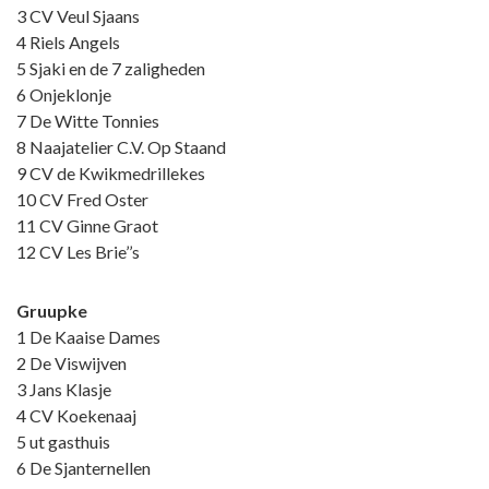
3 CV Veul Sjaans
4 Riels Angels
5 Sjaki en de 7 zaligheden
6 Onjeklonje
7 De Witte Tonnies
8 Naajatelier C.V. Op Staand
9 CV de Kwikmedrillekes
10 CV Fred Oster
11 CV Ginne Graot
12 CV Les Brie’’s
Gruupke
1 De Kaaise Dames
2 De Viswijven
3 Jans Klasje
4 CV Koekenaaj
5 ut gasthuis
6 De Sjanternellen