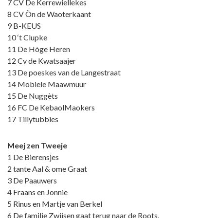
7 CV De Kerrewiellekes
8 CV Òn de Waoterkaant
9 B-KEUS
10 ‘t Clupke
11 De Hòge Heren
12 Cv de Kwatsaajer
13 De poeskes van de Langestraat
14 Mobiele Maawmuur
15 De Nuggèts
16 FC De KebaolMaokers
17 Tillytubbies
Meej zen Tweeje
1 De Bierensjes
2 tante Aal & ome Graat
3 De Paauwers
4 Fraans en Jonnie
5 Rinus en Martje van Berkel
6 De familie Zwijsen gaat terug naar de Roots.