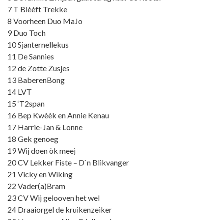
7 T Blèèft Trekke
8 Voorheen Duo MaJo
9 Duo Toch
10 Sjanternellekus
11 De Sannies
12 de Zotte Zusjes
13 BaberenBong
14 LVT
15 ‘T2span
16 Bep Kwèèk en Annie Kenau
17 Harrie-Jan & Lonne
18 Gek genoeg
19 Wij doen òk meej
20 CV Lekker Fiste – D`n Blikvanger
21 Vicky en Wiking
22 Vader(a)Bram
23 CV Wij gelooven het wel
24 Draaiorgel de kruikenzeiker