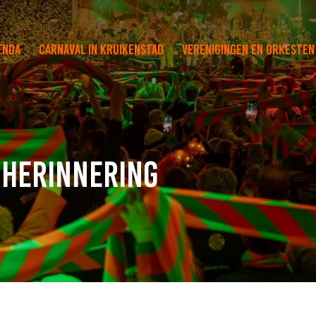
enda
Carnaval in Kruikenstad
Verenigingen en orkesten
e herinnering