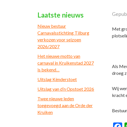
Laatste nieuws
Gepubl
Nieuw bestuur
Met gro
Carnavalsstichting Tilburg
plotsel
verkozen voor seizoen
2026/2027
Het nieuwe motto van
carnaval in Kruikenstad 2027
Als Mev
is bekend…
droeg z
Uitslag Kènderstoet
Wij wen
Uitslag van d’n Opstoet 2026
kracht 
Twee nieuwe leden
toegevoegd aan de Orde der
Bestuur
Kruiken
F