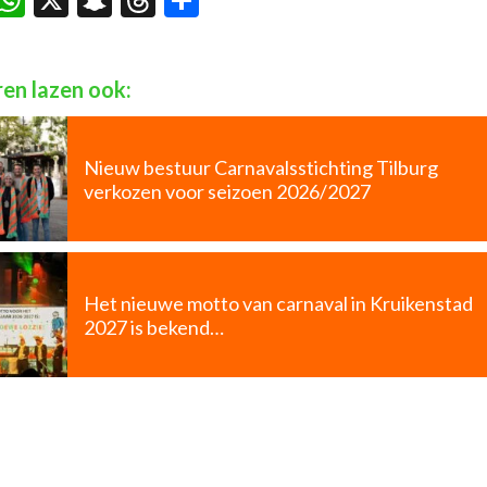
en lazen ook:
Nieuw bestuur Carnavalsstichting Tilburg
verkozen voor seizoen 2026/2027
Het nieuwe motto van carnaval in Kruikenstad
2027 is bekend…