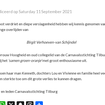
iceerd op Saturday 11 September 2021
ot verdriet en diepe verslagenheid hebben wij kennis genomen va
inge overlijden van
Birgit Verhoeven-van Schijndel
rouw Hoogheid en oud collegelid van de Carnavalsstichting Tilbu
ij het
‘samen groen-oranje’
met groot enthousiasme uit.
sen haar man Kenneth, dochters Lou en Vivienne en familie heel ve
en sterkte toe om dit grote verlies te kunnen dragen.
 en leden Carnavalsstichting Tilburg
acebook
WhatsApp
X
Snapchat
Threads
Delen