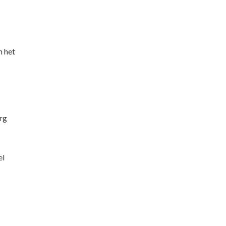
n het
rg
el