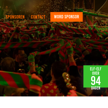
word sponsor
Sponsoren
Contact
Elf-elf
over
94
dagen