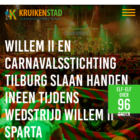
Willem II en
Carnavalsstichting
Tilburg slaan handen
Elf-elf
ineen tijdens
over
96
wedstrijd Willem II –
dagen
Sparta