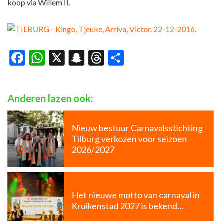
koop via Willem II.
Facebook
WhatsApp
X
Snapchat
Threads
Delen
Anderen lazen ook:
Nieuw bestuur Carnavalsstichting
Tilburg verkozen voor seizoen
2026/2027
Het nieuwe motto van carnaval in
Kruikenstad 2027 is bekend…