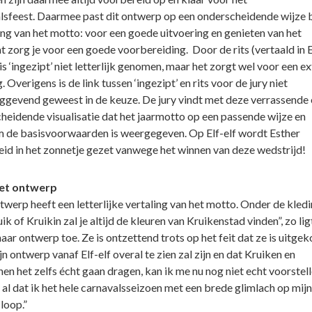
lsfeest. Daarmee past dit ontwerp op een onderscheidende wijze b
ing van het motto: voor een goede uitvoering en genieten van het
at zorg je voor een goede voorbereiding. Door de rits (vertaald in 
is ‘ingezipt’ niet letterlijk genomen, maar het zorgt wel voor een ex
 Overigens is de link tussen ‘ingezipt’ en rits voor de jury niet
ggevend geweest in de keuze. De jury vindt met deze verrassende 
heidende visualisatie dat het jaarmotto op een passende wijze en
 de basisvoorwaarden is weergegeven. Op Elf-elf wordt Esther
eid in het zonnetje gezet vanwege het winnen van deze wedstrijd!
et ontwerp
twerp heeft een letterlijke vertaling van het motto. Onder de kled
ik of Kruikin zal je altijd de kleuren van Kruikenstad vinden”, zo lig
aar ontwerp toe. Ze is ontzettend trots op het feit dat ze is uitgek
n ontwerp vanaf Elf-elf overal te zien zal zijn en dat Kruiken en
en het zelfs écht gaan dragen, kan ik me nu nog niet echt voorstell
 al dat ik het hele carnavalsseizoen met een brede glimlach op mijn
loop.”