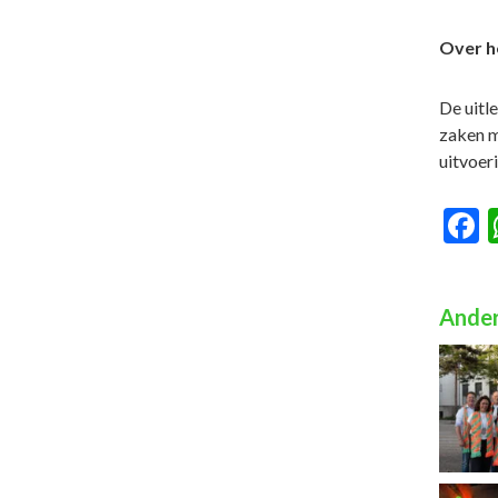
Over h
De uitl
zaken m
uitvoeri
F
Ander