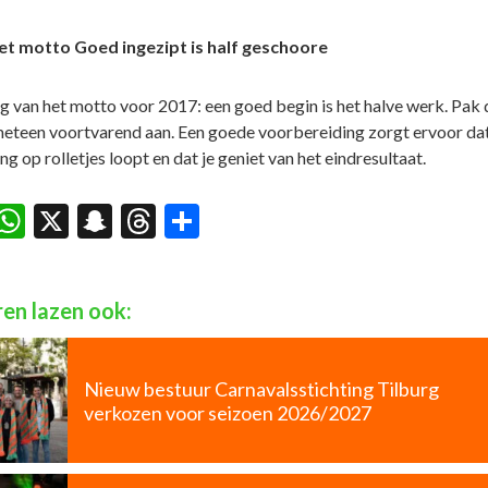
et motto Goed ingezipt is half geschoore
eg van het motto voor 2017: een goed begin is het halve werk. Pak 
eteen voortvarend aan. Een goede voorbereiding zorgt ervoor da
ng op rolletjes loopt en dat je geniet van het eindresultaat.
acebook
WhatsApp
X
Snapchat
Threads
Delen
en lazen ook:
Nieuw bestuur Carnavalsstichting Tilburg
verkozen voor seizoen 2026/2027