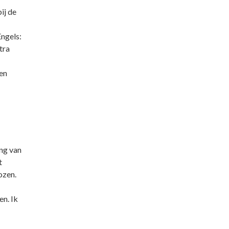
ij de
Engels:
tra
en
ing van
t
ozen.
en. Ik