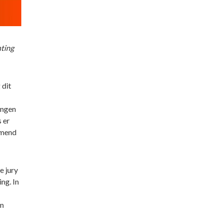
hting
 dit
ingen
 er
omend
e jury
ng. In
en