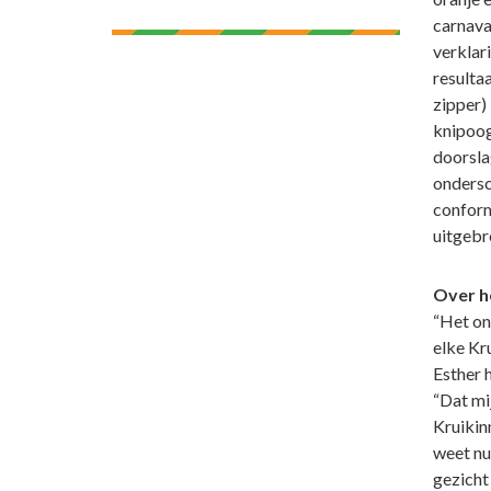
carnava
verklar
resulta
zipper) 
knipoog.
doorsla
ondersc
conform
uitgebr
Over h
“Het on
elke Kru
Esther h
“Dat mij
Kruikinn
weet nu
gezicht 