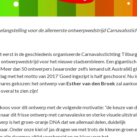
elangstelling voor de allereerste ontwerpwedstrijd Carnavalsstic
t eerst in de geschiedenis organiseerde Carnavalsstichting Tilburg
n ontwerpwedstrijd voor het nieuwe stadsembleem. Een gigantisch
 Meer dan 50 ontwerpers (waaronder zelfs iemand uit Australië) g
lag met het motto van 2017 ‘Goed ingezipt is half geschoore’. Nu is
nares gekozen: het ontwerp van
Esther van den Broek
zal aank
overal te zien zijn!
 koos voor dit ontwerp met de volgende motivatie: “de keuze van d
 naar dit frisse ontwerp met carnavaleske en sterke visuele uitstrali
werp is het groen-oranje DNA dat we allemaal delen, duidelijk
aar. Onder onze kiel of jas dragen we met trots de kleuren groen 
en zijn daarmee altijd voorbereid op en klaar voor het