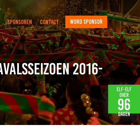
word sponsor
Sponsoren
Contact
valsseizoen 2016-
Elf-elf
over
96
dagen