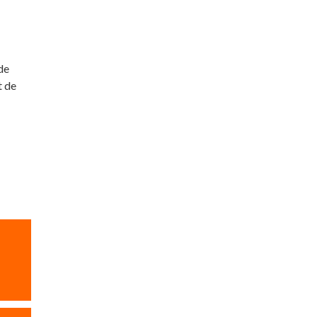
de
t de