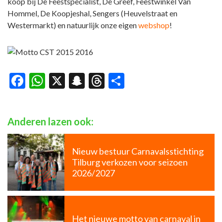
koop bij De Feestspecialist, De Greef, Feestwinkel Van
Hommel, De Koopjeshal, Sengers (Heuvelstraat en
Westermarkt) en natuurlijk onze eigen
webshop
!
Facebook
WhatsApp
X
Snapchat
Threads
Delen
Anderen lazen ook:
Nieuw bestuur Carnavalsstichting
Tilburg verkozen voor seizoen
2026/2027
Het nieuwe motto van carnaval in