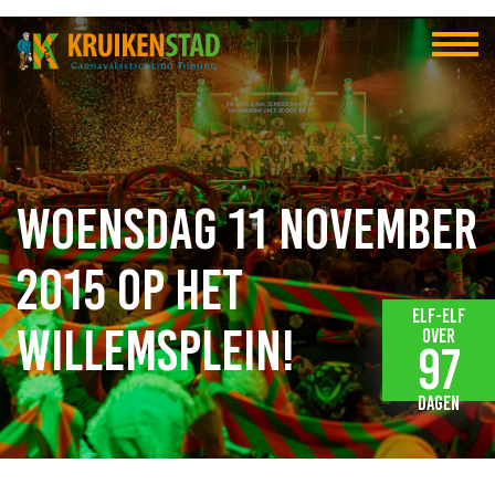
Woensdag 11 november
2015 op het
Elf-elf
Willemsplein!
over
97
dagen