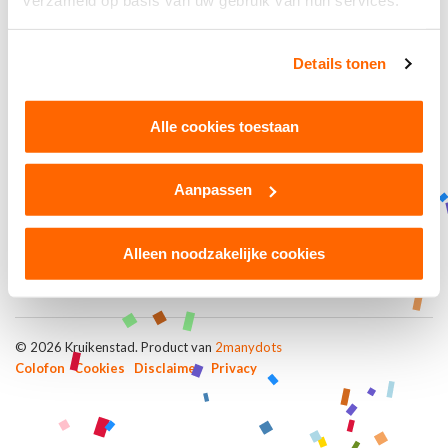
verzameld op basis van uw gebruik van hun services.
Details tonen
Oeps! Het lijkt er op, dat wat je zocht niet meer/nog niet
beschikbaar is.
Alle cookies toestaan
Terug naar de beginpagina
Aanpassen
Alleen noodzakelijke cookies
© 2026 Kruikenstad. Product van
2manydots
Colofon
Cookies
Disclaimer
Privacy