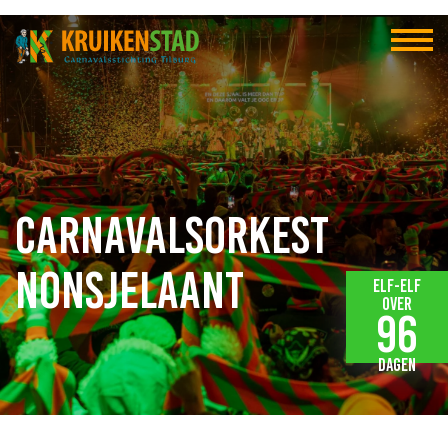
Carnavalsorkest
Nonsjelaant
Elf-elf
over
96
dagen