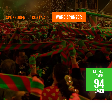
word sponsor
Sponsoren
Contact
Elf-elf
over
94
dagen