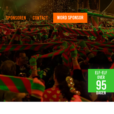
word sponsor
Sponsoren
Contact
Elf-elf
over
95
dagen