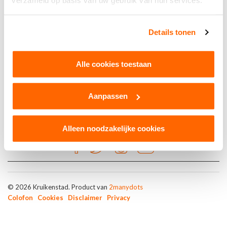
verzameld op basis van uw gebruik van hun services.
Brons
Details tonen
Barbara de Geus Communicatie
Alle cookies toestaan
Aanpassen
Alleen noodzakelijke cookies
© 2026 Kruikenstad. Product van
2manydots
Colofon
Cookies
Disclaimer
Privacy