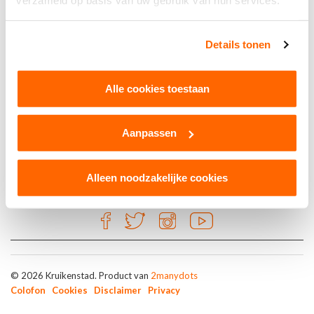
verzameld op basis van uw gebruik van hun services.
Brons
Details tonen
BASIC-IT Professionals
Alle cookies toestaan
Tilburg
Aanpassen
Alleen noodzakelijke cookies
© 2026 Kruikenstad. Product van
2manydots
Colofon
Cookies
Disclaimer
Privacy