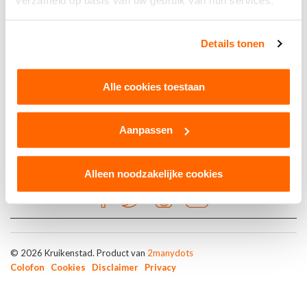
verzameld op basis van uw gebruik van hun services.
Brons
Details tonen
Broodje per Centimeter
Alle cookies toestaan
Aanpassen
Alleen noodzakelijke cookies
© 2026 Kruikenstad. Product van
2manydots
Colofon
Cookies
Disclaimer
Privacy