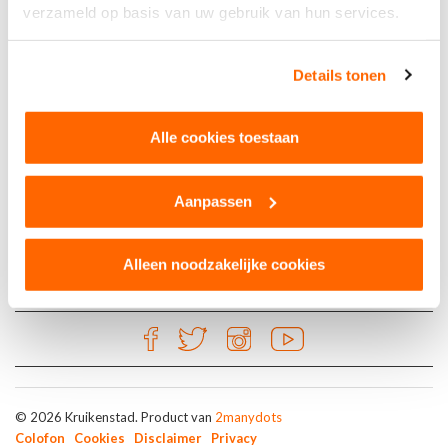
verzameld op basis van uw gebruik van hun services.
Kruikenkroegen
Details tonen
Café Peanuts
Stadhuisstraat 19
Alle cookies toestaan
5038 XZ Tilburg
Aanpassen
Alleen noodzakelijke cookies
© 2026 Kruikenstad. Product van
2manydots
Colofon
Cookies
Disclaimer
Privacy