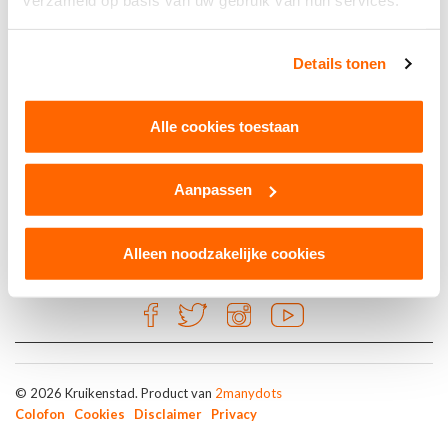
verzameld op basis van uw gebruik van hun services.
Brons
Details tonen
Café Restaurant THE TALK
Alle cookies toestaan
Tilburg
Aanpassen
Alleen noodzakelijke cookies
© 2026 Kruikenstad. Product van
2manydots
Colofon
Cookies
Disclaimer
Privacy