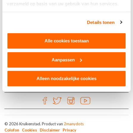
verzameld op basis van uw gebruik van hun services.
Kruikenkroegen
Details tonen
Café Van Horen Zeggen
Stadhuisstraat 15
Alle cookies toestaan
5038 XZ Tilburg
Aanpassen
Alleen noodzakelijke cookies
© 2026 Kruikenstad. Product van
2manydots
Colofon
Cookies
Disclaimer
Privacy