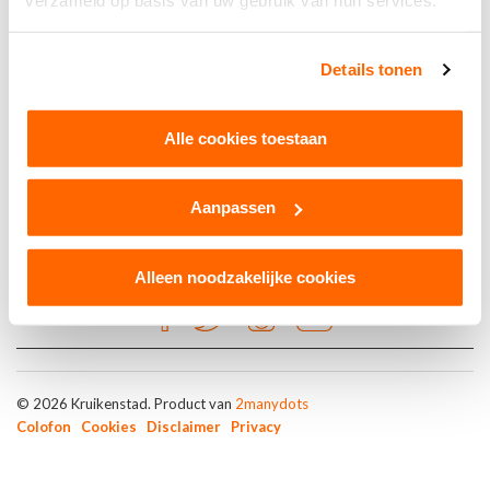
verzameld op basis van uw gebruik van hun services.
Brons
Details tonen
Co Accountants B.V.
Alle cookies toestaan
Aanpassen
Alleen noodzakelijke cookies
© 2026 Kruikenstad. Product van
2manydots
Colofon
Cookies
Disclaimer
Privacy