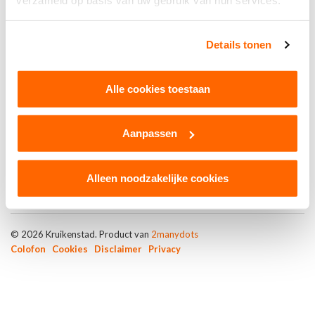
verzameld op basis van uw gebruik van hun services.
CV Avanski
Details tonen
Tilburg
Alle cookies toestaan
Aanpassen
Alleen noodzakelijke cookies
© 2026 Kruikenstad. Product van
2manydots
Colofon
Cookies
Disclaimer
Privacy