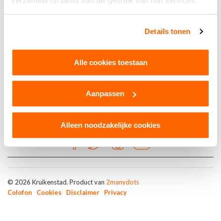
verzameld op basis van uw gebruik van hun services.
Kruikenkroegen
Details tonen
Dansschool van Opstal
Alle cookies toestaan
Aanpassen
Alleen noodzakelijke cookies
© 2026 Kruikenstad. Product van
2manydots
Colofon
Cookies
Disclaimer
Privacy