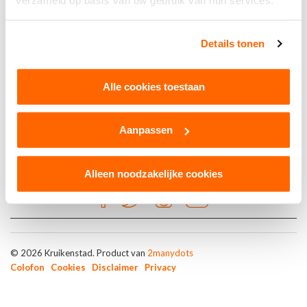
verzameld op basis van uw gebruik van hun services.
Kruikenzaoken
Details tonen
De Harmonie
Alle cookies toestaan
Aanpassen
Alleen noodzakelijke cookies
© 2026 Kruikenstad. Product van
2manydots
Colofon
Cookies
Disclaimer
Privacy