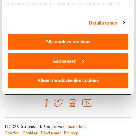
verzameld op basis van uw gebruik van hun services.
Kruikenkroegen
Details tonen
Capt. J’s Hurricane
Paleisring 25
Alle cookies toestaan
5038 WD Tilburg
Aanpassen
Alleen noodzakelijke cookies
© 2026 Kruikenstad. Product van
2manydots
Colofon
Cookies
Disclaimer
Privacy