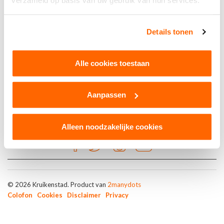
verzameld op basis van uw gebruik van hun services.
Brons
Details tonen
Digifert
Alle cookies toestaan
Aanpassen
Alleen noodzakelijke cookies
© 2026 Kruikenstad. Product van
2manydots
Colofon
Cookies
Disclaimer
Privacy