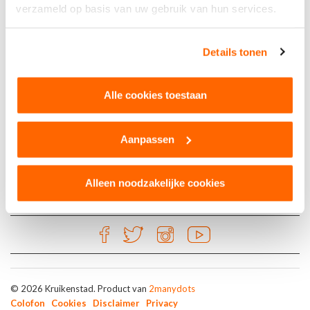
verzameld op basis van uw gebruik van hun services.
Kruikenkroegen
Details tonen
Feestcafé de Prins
Paleisring 15
Alle cookies toestaan
5038 WD Tilburg
Aanpassen
Alleen noodzakelijke cookies
© 2026 Kruikenstad. Product van
2manydots
Colofon
Cookies
Disclaimer
Privacy