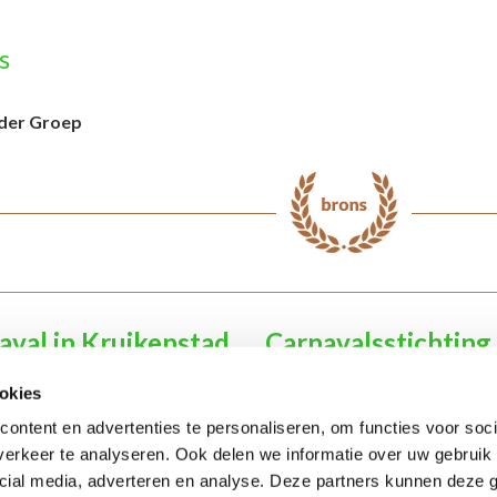
s
der Groep
aval in Kruikenstad
Carnavalsstichting
h Kruikenstad
Organisatie
okies
en Gevolg
Sponsoren
ontent en advertenties te personaliseren, om functies voor soci
& scholen
Verenigingen & orkesten
erkeer te analyseren. Ook delen we informatie over uw gebruik 
edenis Kruikenstad
Contact
cial media, adverteren en analyse. Deze partners kunnen deze