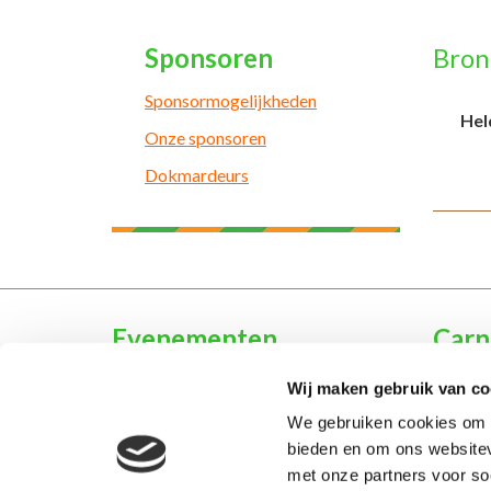
Sponsoren
Bron
Sponsormogelijkheden
Hel
Onze sponsoren
Dokmardeurs
Evenementen
Carn
Agenda
Typisc
Wij maken gebruik van co
D'n Opstoet
Prins 
We gebruiken cookies om c
Webshop & Kòrtjes
Jeugd 
bieden en om ons websitev
Inschrijven voor evenementen
Geschi
met onze partners voor so