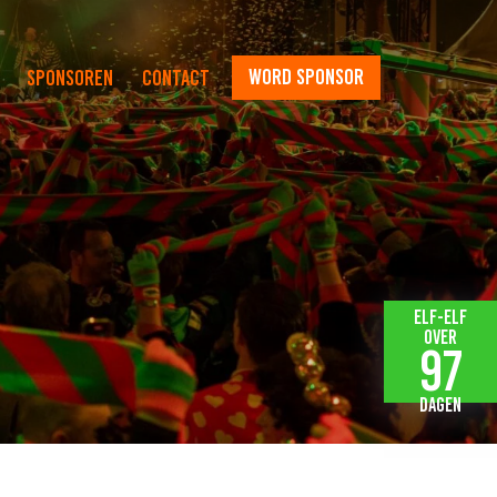
word sponsor
Sponsoren
Contact
Elf-elf
over
97
dagen