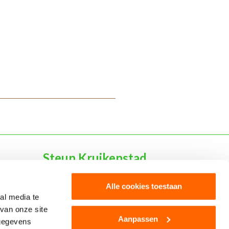
Steun Kruikenstad
Word Dokmardeur
Alle cookies toestaan
al media te
Word sponsor
van onze site
Aanpassen
 gegevens