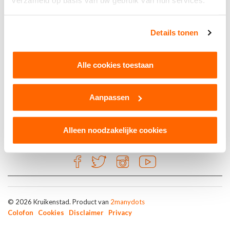
verzameld op basis van uw gebruik van hun services.
Goud
Details tonen
Jos Heeren Sportprijzen
Alle cookies toestaan
Tilburg
Aanpassen
Alleen noodzakelijke cookies
© 2026 Kruikenstad. Product van
2manydots
Colofon
Cookies
Disclaimer
Privacy