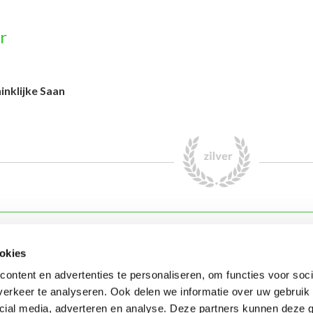
r
inklijke Saan
aval in Kruikenstad
Carnavalsstichting
okies
h Kruikenstad
Organisatie
ontent en advertenties te personaliseren, om functies voor soci
en Gevolg
Sponsoren
erkeer te analyseren. Ook delen we informatie over uw gebruik 
& scholen
Verenigingen & orkesten
cial media, adverteren en analyse. Deze partners kunnen deze