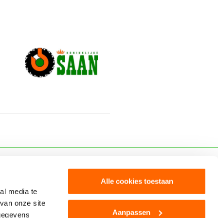
Steun Kruikenstad
Alle cookies toestaan
al media te
Word Dokmardeur
van onze site
Aanpassen
 gegevens