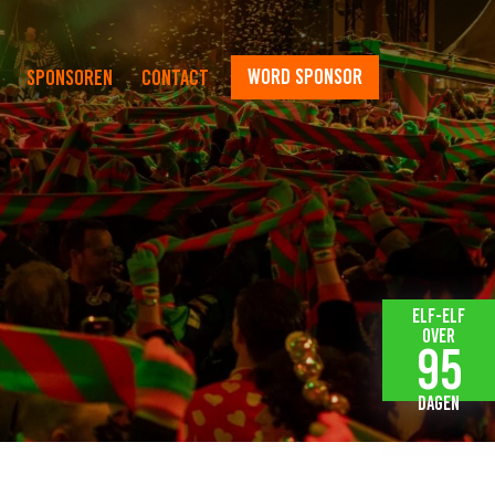
word sponsor
Sponsoren
Contact
Elf-elf
over
95
dagen