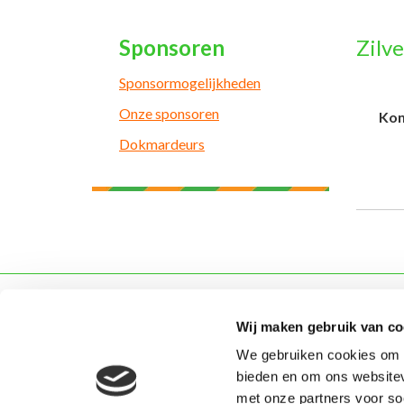
Sponsoren
Zilve
Sponsormogelijkheden
Onze sponsoren
Kon
Dokmardeurs
Evenementen
Carn
Wij maken gebruik van co
Agenda
Typisc
We gebruiken cookies om c
D'n Opstoet
Prins 
bieden en om ons websitev
Webshop & Kòrtjes
Jeugd 
met onze partners voor so