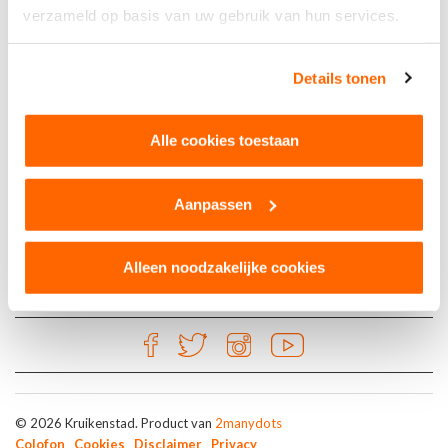
verzameld op basis van uw gebruik van hun services.
Goud
Details tonen
Ollie’s Sign, design and gifts
Alle cookies toestaan
Tilburg
Aanpassen
Alleen noodzakelijke cookies
© 2026 Kruikenstad. Product van
2manydots
Colofon
Cookies
Disclaimer
Privacy