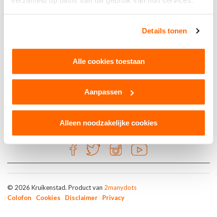
verzameld op basis van uw gebruik van hun services.
Renova Tilburg
Details tonen
Tilburg
Alle cookies toestaan
Aanpassen
Website:
www.bmw-renova.nl
Alleen noodzakelijke cookies
© 2026 Kruikenstad. Product van
2manydots
Colofon
Cookies
Disclaimer
Privacy