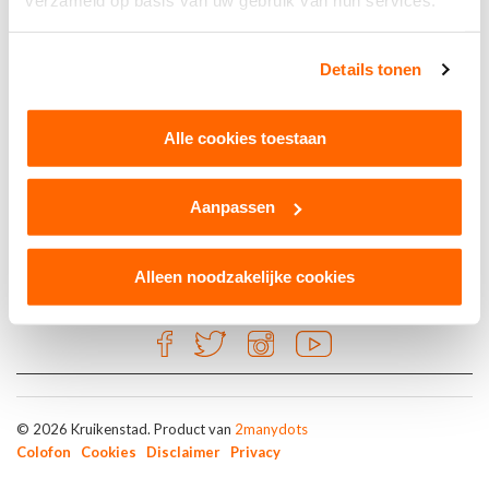
verzameld op basis van uw gebruik van hun services.
Brons
Details tonen
Riellander Pracht
Alle cookies toestaan
Tilburg
Aanpassen
Alleen noodzakelijke cookies
© 2026 Kruikenstad. Product van
2manydots
Colofon
Cookies
Disclaimer
Privacy