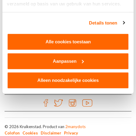
verzameld op basis van uw gebruik van hun services.
Kruikenkroegen
Details tonen
Rosalie
Heuvel 2
Alle cookies toestaan
5038 CN Tilburg
Aanpassen
Alleen noodzakelijke cookies
© 2026 Kruikenstad. Product van
2manydots
Colofon
Cookies
Disclaimer
Privacy