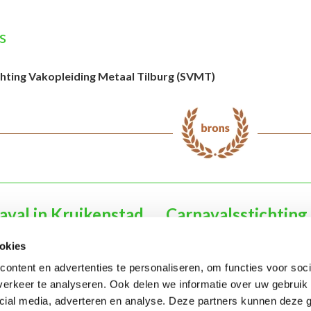
s
chting Vakopleiding Metaal Tilburg (SVMT)
aval in Kruikenstad
Carnavalsstichting
h Kruikenstad
Organisatie
okies
en Gevolg
Sponsoren
ontent en advertenties te personaliseren, om functies voor soci
& scholen
Verenigingen & orkesten
erkeer te analyseren. Ook delen we informatie over uw gebruik 
edenis Kruikenstad
Contact
cial media, adverteren en analyse. Deze partners kunnen deze