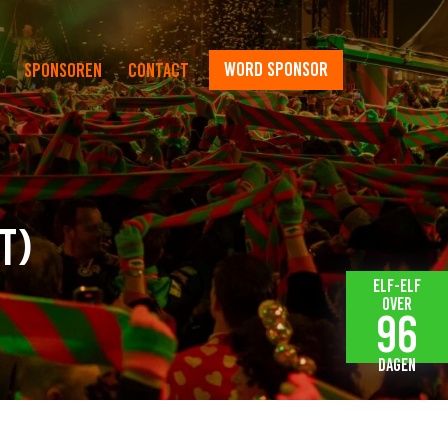
word sponsor
Sponsoren
Contact
T)
Elf-elf
over
96
dagen