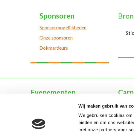
Sponsoren
Bron
Sponsormogelijkheden
Sti
Onze sponsoren
Dokmardeurs
Evenementen
Carn
Agenda
Typisc
Wij maken gebruik van co
D'n Opstoet
Prins 
We gebruiken cookies om c
Webshop & Kòrtjes
Jeugd 
bieden en om ons websitev
Inschrijven voor evenementen
Geschi
met onze partners voor so