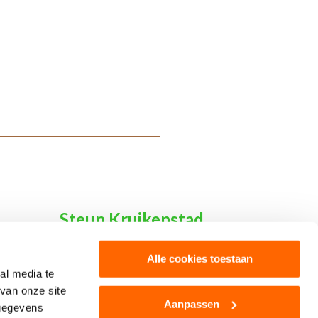
Steun Kruikenstad
Word Dokmardeur
Alle cookies toestaan
al media te
Word sponsor
van onze site
Aanpassen
 gegevens