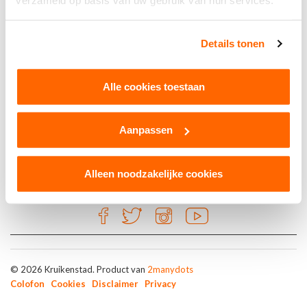
verzameld op basis van uw gebruik van hun services.
Kruikenzaoken
Details tonen
Tapasbar Mañana
Alle cookies toestaan
Tilburg
Aanpassen
Alleen noodzakelijke cookies
© 2026 Kruikenstad. Product van
2manydots
Colofon
Cookies
Disclaimer
Privacy