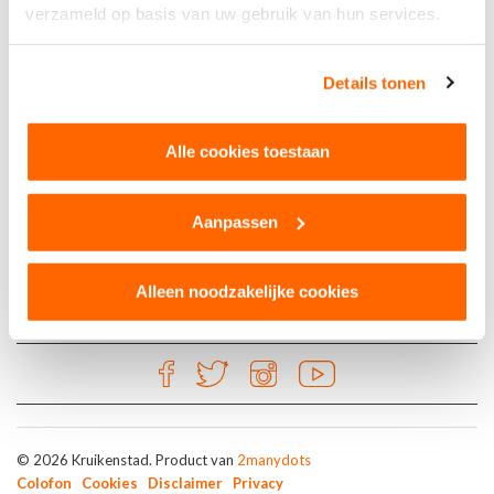
verzameld op basis van uw gebruik van hun services.
Kruikenkroegen
Details tonen
The End Karaoke Tilburg
Heuvel 34a
Alle cookies toestaan
5038 CP Tilburg
Aanpassen
Alleen noodzakelijke cookies
© 2026 Kruikenstad. Product van
2manydots
Colofon
Cookies
Disclaimer
Privacy