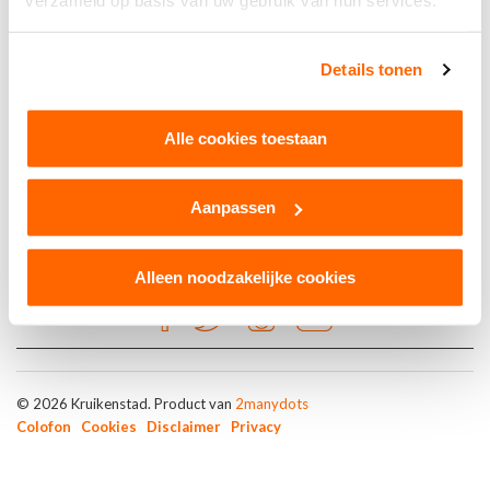
verzameld op basis van uw gebruik van hun services.
Kruikenkroegen
Details tonen
TUBO
Alle cookies toestaan
Aanpassen
Alleen noodzakelijke cookies
© 2026 Kruikenstad. Product van
2manydots
Colofon
Cookies
Disclaimer
Privacy