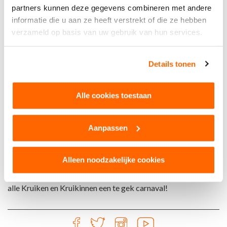
partners kunnen deze gegevens combineren met andere
informatie die u aan ze heeft verstrekt of die ze hebben
Koninklijke Van Eerd
verzameld op basis van uw gebruik van hun services.
Wolterbeekstraat 30
5048 AX Tilburg
Details tonen
Alle cookies toestaan
Aanpassen
Van Eerd, marktleider in Nederland, is volledig gericht op het
maken van verpakkingen voor de farmaceutische industrie.
Alleen noodzakelijke cookies
Wij zijn begaan met Tilburg, begaan met carnaval en wensen
alle Kruiken en Kruikinnen een te gek carnaval!