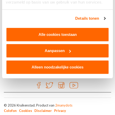
verzameld op basis van uw gebruik van hun services.
Zilver
Details tonen
Visspecialiteiten & Traiteurzaak Van
Alle cookies toestaan
Oursouw
Aanpassen
Alleen noodzakelijke cookies
© 2026 Kruikenstad. Product van
2manydots
Colofon
Cookies
Disclaimer
Privacy