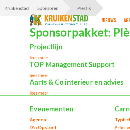
Kruikenstad
Sponsoren
Plèstik
Nieuws
Ag
Sponsorpakket:
Plè
Projectlijn
lees meer
TOP Management Support
lees meer
Aarts & Co interieur en advies
lees meer
Evenementen
Carn
Agenda
Typisc
D'n Opstoet
Prins 