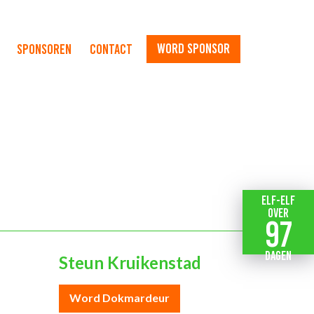
word sponsor
Sponsoren
Contact
Elf-elf
over
97
dagen
Steun Kruikenstad
Word Dokmardeur