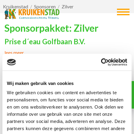
Kruikenstad
Sponsoren
Zilver
Sponsorpakket:
Zilver
Prise d´eau Golfbaan B.V.
lees meer
SDK Vastgoed
lees meer
Alvest
Wij maken gebruik van cookies
Elf-elf
lees meer
over
We gebruiken cookies om content en advertenties te
94
DKT Notarissen
personaliseren, om functies voor social media te bieden
en om ons websiteverkeer te analyseren. Ook delen we
lees meer
dagen
Dansschool van Opstal
informatie over uw gebruik van onze site met onze
partners voor social media, adverteren en analyse. Deze
lees meer
partners kunnen deze gegevens combineren met andere
Nuevo