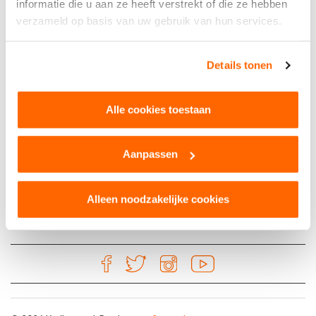
informatie die u aan ze heeft verstrekt of die ze hebben
verzameld op basis van uw gebruik van hun services.
lees meer
Via Paul Makelaardij
Details tonen
lees meer
De Druiventros B.V.
lees meer
Alle cookies toestaan
Knap Werk
lees meer
Aanpassen
Klundert Muziek
lees meer
Alleen noodzakelijke cookies
1
2
3
>